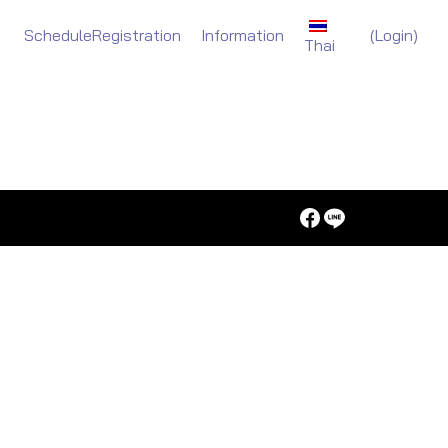
(
Login)
Schedule
Registration
Information
Thai