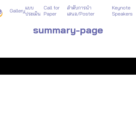
แบบ
Call for
ลำดับการนำ
Keynote
Gallery
ประเมิน
Paper
เสนอ/Poster
Speakers
arch
summary-page
r: