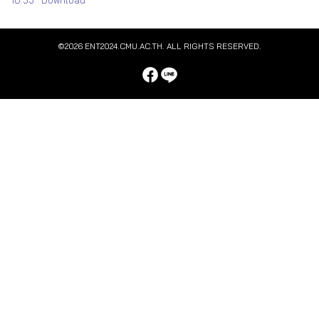
10.53
Download
©2026 ENT2024.CMU.AC.TH. ALL RIGHTS RESERVED.