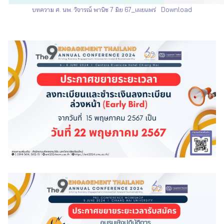
บทความ ศ. นพ. วิจารณ์ พานิช 7 มิย 67_เผยแพร่
Download