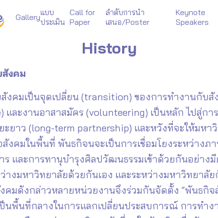
แบบ
Call for
ลำดับการนำ
Keynote
Gallery
ประเมิน
Paper
เสนอ/Poster
Speakers
arch
History
r:
บสังคม
สังคมเป็นจุดเปลี่ยน (transition) ของการทำงานกับสั
) และงานอาสาสมัคร (volunteering) เป็นหลัก ไปสู่
ะยะยาว (long-term partnership) และหวังที่จะให้มหาวิทย
อสังคมในพื้นที่ พันธกิจนจะเป็นการเชื่อมโยงระหว่าง
าร และการทานุบำรุงศิลปวัฒนธรรมเข้าด้วยกันอย่างมี
ะหว่างมหาวิทยาลัยด้วยกันเอง และระหว่างมหาวิทยา
คมดังกล่าวหลายหน่วยงานจึงร่วมกันจัดตั้ง “พันธกิจส
่อเป็นพื้นที่กลางในการแลกเปลี่ยนประสบการณ์ การทำ