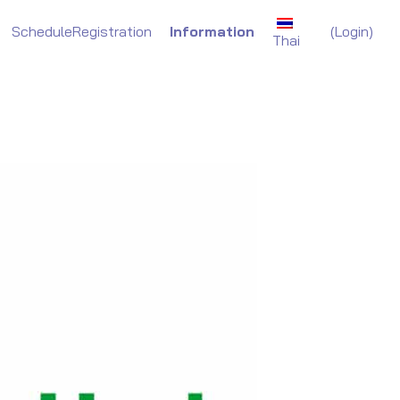
(
Login)
Schedule
Registration
Information
Thai