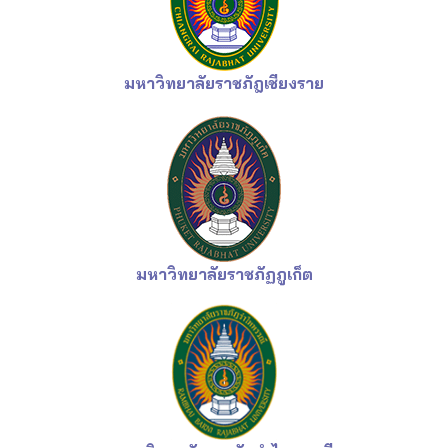
มหาวิทยาลัยราชภัฎเชียงราย
มหาวิทยาลัยราชภัฏภูเก็ต