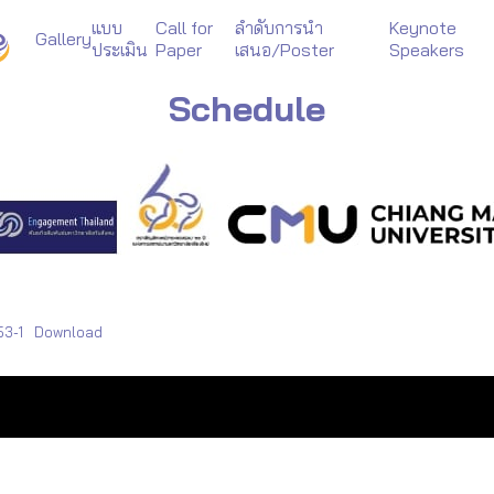
แบบ
Call for
ลำดับการนำ
Keynote
Gallery
ประเมิน
Paper
เสนอ/Poster
Speakers
arch
Schedule
r:
53-1
Download