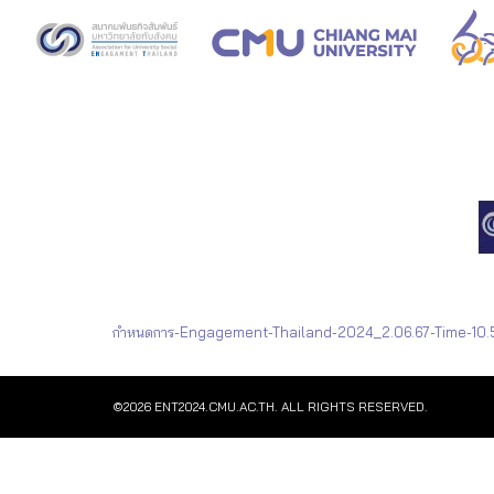
Skip
to
content
Se
fo
กำหนดการ-Engagement-Thailand-2024_2.06.67-Time-10.
©2026 ENT2024.CMU.AC.TH. ALL RIGHTS RESERVED.